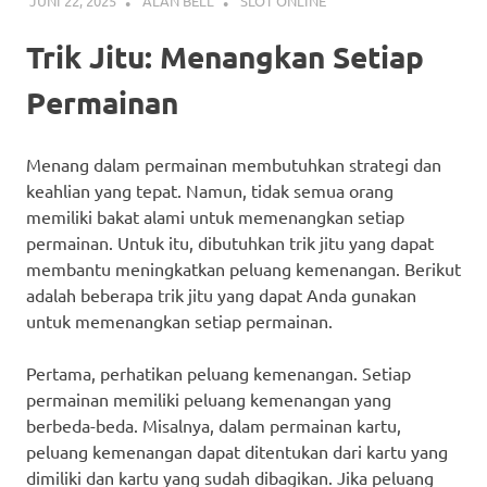
JUNI 22, 2025
ALAN BELL
SLOT ONLINE
Trik Jitu: Menangkan Setiap
Permainan
Menang dalam permainan membutuhkan strategi dan
keahlian yang tepat. Namun, tidak semua orang
memiliki bakat alami untuk memenangkan setiap
permainan. Untuk itu, dibutuhkan trik jitu yang dapat
membantu meningkatkan peluang kemenangan. Berikut
adalah beberapa trik jitu yang dapat Anda gunakan
untuk memenangkan setiap permainan.
Pertama, perhatikan peluang kemenangan. Setiap
permainan memiliki peluang kemenangan yang
berbeda-beda. Misalnya, dalam permainan kartu,
peluang kemenangan dapat ditentukan dari kartu yang
dimiliki dan kartu yang sudah dibagikan. Jika peluang