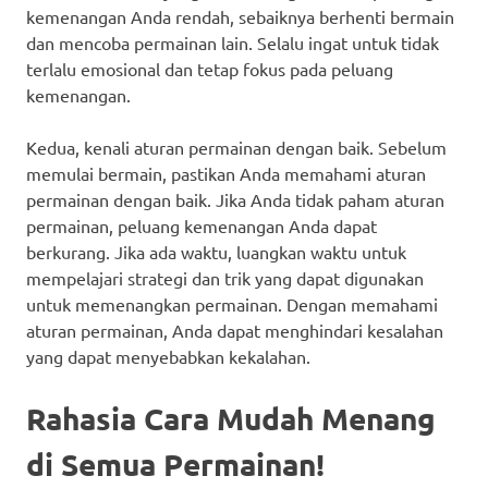
kemenangan Anda rendah, sebaiknya berhenti bermain
dan mencoba permainan lain. Selalu ingat untuk tidak
terlalu emosional dan tetap fokus pada peluang
kemenangan.
Kedua, kenali aturan permainan dengan baik. Sebelum
memulai bermain, pastikan Anda memahami aturan
permainan dengan baik. Jika Anda tidak paham aturan
permainan, peluang kemenangan Anda dapat
berkurang. Jika ada waktu, luangkan waktu untuk
mempelajari strategi dan trik yang dapat digunakan
untuk memenangkan permainan. Dengan memahami
aturan permainan, Anda dapat menghindari kesalahan
yang dapat menyebabkan kekalahan.
Rahasia Cara Mudah Menang
di Semua Permainan!