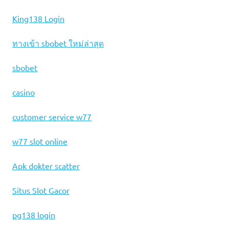
King138 Login
ทางเข้า sbobet ใหม่ล่าสุด
sbobet
casino
customer service w77
w77 slot online
Apk dokter scatter
Situs Slot Gacor
pg138 login