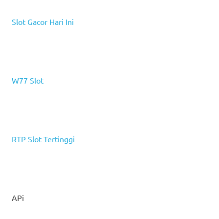
Slot Gacor Hari Ini
W77 Slot
RTP Slot Tertinggi
APi