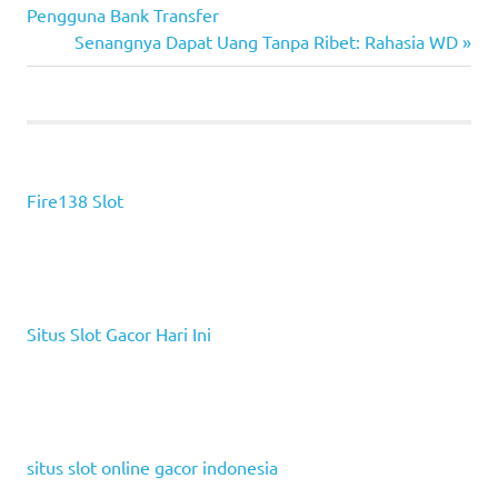
Post:
Pengguna Bank Transfer
pos
Next
Senangnya Dapat Uang Tanpa Ribet: Rahasia WD
Post:
Fire138 Slot
Situs Slot Gacor Hari Ini
situs slot online gacor indonesia