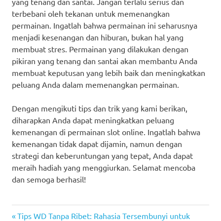
yang tenang dan santai. Jangan terlalu serius dan
terbebani oleh tekanan untuk memenangkan
permainan. Ingatlah bahwa permainan ini seharusnya
menjadi kesenangan dan hiburan, bukan hal yang
membuat stres. Permainan yang dilakukan dengan
pikiran yang tenang dan santai akan membantu Anda
membuat keputusan yang lebih baik dan meningkatkan
peluang Anda dalam memenangkan permainan.
Dengan mengikuti tips dan trik yang kami berikan,
diharapkan Anda dapat meningkatkan peluang
kemenangan di permainan slot online. Ingatlah bahwa
kemenangan tidak dapat dijamin, namun dengan
strategi dan keberuntungan yang tepat, Anda dapat
meraih hadiah yang menggiurkan. Selamat mencoba
dan semoga berhasil!
Previous
Navigasi
Tips WD Tanpa Ribet: Rahasia Tersembunyi untuk