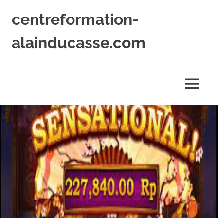
Skip
centreformation-
to
content
alainducasse.com
centreformation-
alainducasse.com
MENU