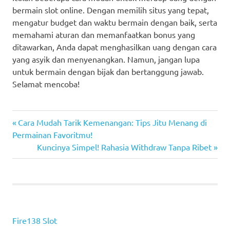
bermain slot online. Dengan memilih situs yang tepat,
mengatur budget dan waktu bermain dengan baik, serta
memahami aturan dan memanfaatkan bonus yang
ditawarkan, Anda dapat menghasilkan uang dengan cara
yang asyik dan menyenangkan. Namun, jangan lupa
untuk bermain dengan bijak dan bertanggung jawab.
Selamat mencoba!
Previous
Navigasi
Cara Mudah Tarik Kemenangan: Tips Jitu Menang di
Post:
Permainan Favoritmu!
pos
Next
Kuncinya Simpel! Rahasia Withdraw Tanpa Ribet
Post:
Fire138 Slot