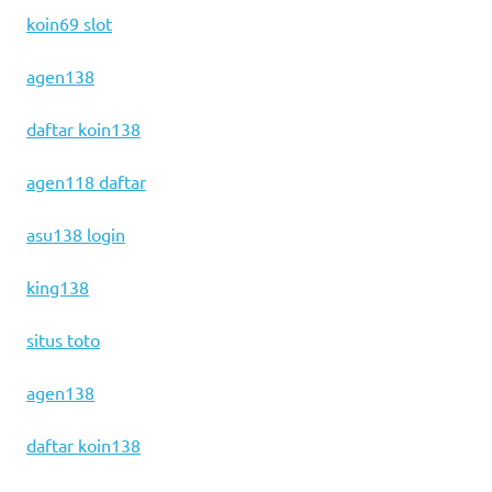
koin69 slot
agen138
daftar koin138
agen118 daftar
asu138 login
king138
situs toto
agen138
daftar koin138