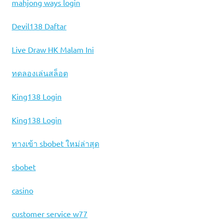
mahjong ways login
Devil138 Daftar
Live Draw HK Malam Ini
ทดลองเล่นสล็อต
King138 Login
King138 Login
ทางเข้า sbobet ใหม่ล่าสุด
sbobet
casino
customer service w77