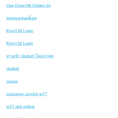
Live Draw HK Malam Ini
ทดลองเล่นสล็อต
King138 Login
King138 Login
ทางเข้า sbobet ใหม่ล่าสุด
sbobet
casino
customer service w77
w77 slot online