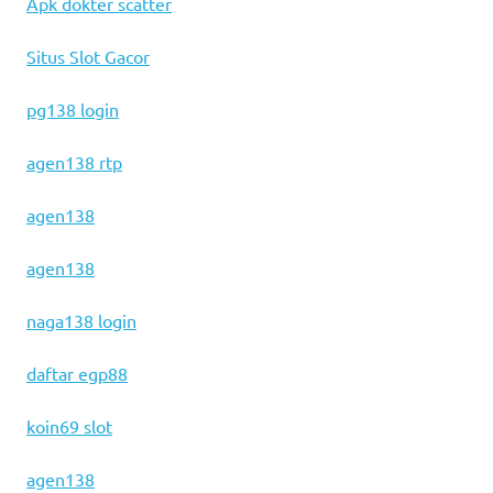
Apk dokter scatter
Situs Slot Gacor
pg138 login
agen138 rtp
agen138
agen138
naga138 login
daftar egp88
koin69 slot
agen138