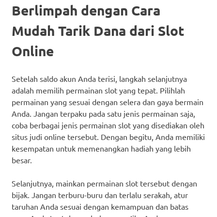
Berlimpah dengan Cara
Mudah Tarik Dana dari Slot
Online
Setelah saldo akun Anda terisi, langkah selanjutnya
adalah memilih permainan slot yang tepat. Pilihlah
permainan yang sesuai dengan selera dan gaya bermain
Anda. Jangan terpaku pada satu jenis permainan saja,
coba berbagai jenis permainan slot yang disediakan oleh
situs judi online tersebut. Dengan begitu, Anda memiliki
kesempatan untuk memenangkan hadiah yang lebih
besar.
Selanjutnya, mainkan permainan slot tersebut dengan
bijak. Jangan terburu-buru dan terlalu serakah, atur
taruhan Anda sesuai dengan kemampuan dan batas