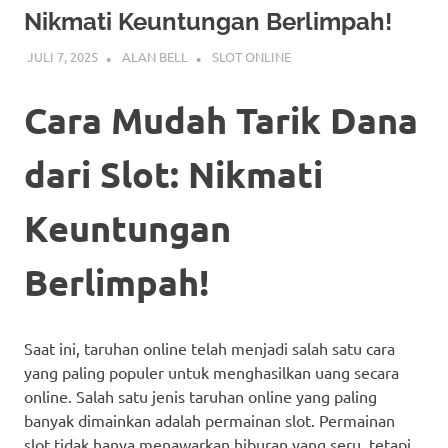
Nikmati Keuntungan Berlimpah!
JULI 7, 2025
ALAN BELL
SLOT ONLINE
Cara Mudah Tarik Dana
dari Slot: Nikmati
Keuntungan
Berlimpah!
Saat ini, taruhan online telah menjadi salah satu cara
yang paling populer untuk menghasilkan uang secara
online. Salah satu jenis taruhan online yang paling
banyak dimainkan adalah permainan slot. Permainan
slot tidak hanya menawarkan hiburan yang seru, tetapi