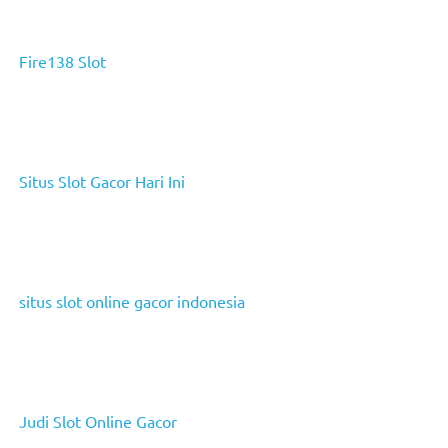
Fire138 Slot
Situs Slot Gacor Hari Ini
situs slot online gacor indonesia
Judi Slot Online Gacor