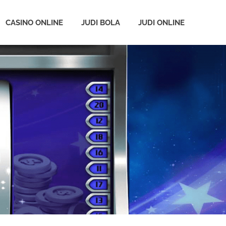
CASINO ONLINE
JUDI BOLA
JUDI ONLINE