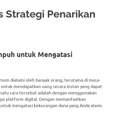
s Strategi Penarikan
mpuh untuk Mengatasi
mum dialami oleh banyak orang, terutama di masa-
pat untuk mendapatkan uang secara instan yang dapat
 satu cara tersebut adalah dengan menggunakan
gai platform digital. Dengan memanfaatkan
si untuk mengatasi kekurangan dana yang Anda alami.