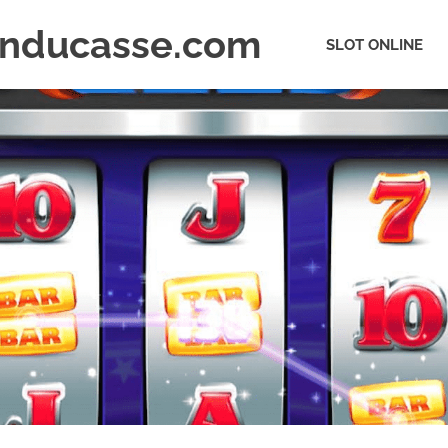
inducasse.com
SLOT ONLINE