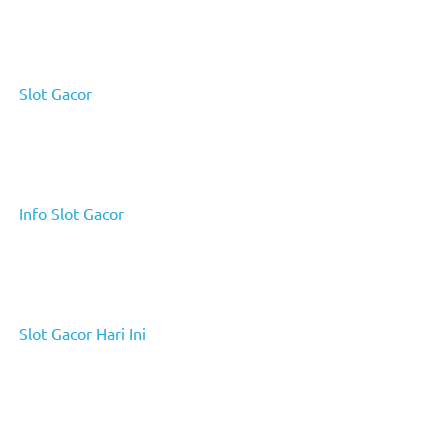
Slot Gacor
Info Slot Gacor
Slot Gacor Hari Ini