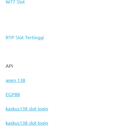
W77 Slot
RTP Slot Tertinggi
APi
agen 138
EGP88
kaskus138 slot login
kaskus138 slot login