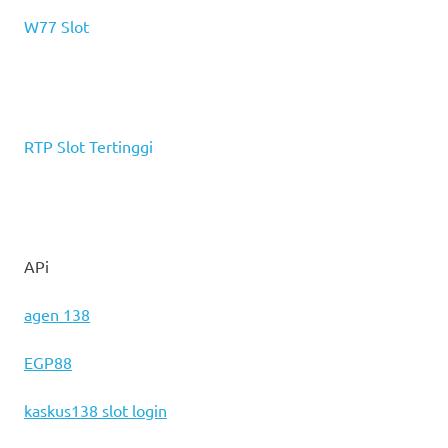
W77 Slot
RTP Slot Tertinggi
APi
agen 138
EGP88
kaskus138 slot login