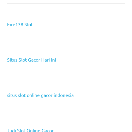
Fire138 Slot
Situs Slot Gacor Hari Ini
situs slot online gacor indonesia
Judi Slot Online Gacor