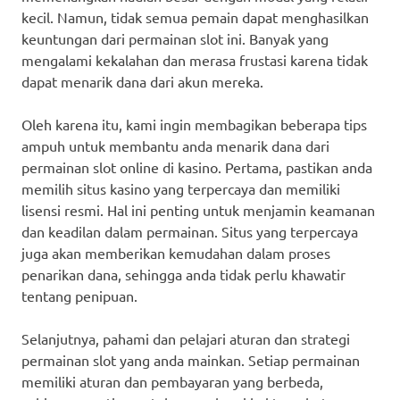
kecil. Namun, tidak semua pemain dapat menghasilkan
keuntungan dari permainan slot ini. Banyak yang
mengalami kekalahan dan merasa frustasi karena tidak
dapat menarik dana dari akun mereka.
Oleh karena itu, kami ingin membagikan beberapa tips
ampuh untuk membantu anda menarik dana dari
permainan slot online di kasino. Pertama, pastikan anda
memilih situs kasino yang terpercaya dan memiliki
lisensi resmi. Hal ini penting untuk menjamin keamanan
dan keadilan dalam permainan. Situs yang terpercaya
juga akan memberikan kemudahan dalam proses
penarikan dana, sehingga anda tidak perlu khawatir
tentang penipuan.
Selanjutnya, pahami dan pelajari aturan dan strategi
permainan slot yang anda mainkan. Setiap permainan
memiliki aturan dan pembayaran yang berbeda,