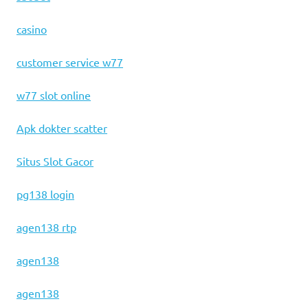
casino
customer service w77
w77 slot online
Apk dokter scatter
Situs Slot Gacor
pg138 login
agen138 rtp
agen138
agen138