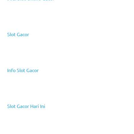
Slot Gacor
Info Slot Gacor
Slot Gacor Hari Ini