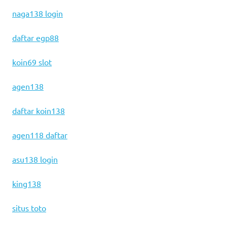
naga138 login
daftar egp88
koin69 slot
agen138
daftar koin138
agen118 daftar
asu138 login
king138
situs toto