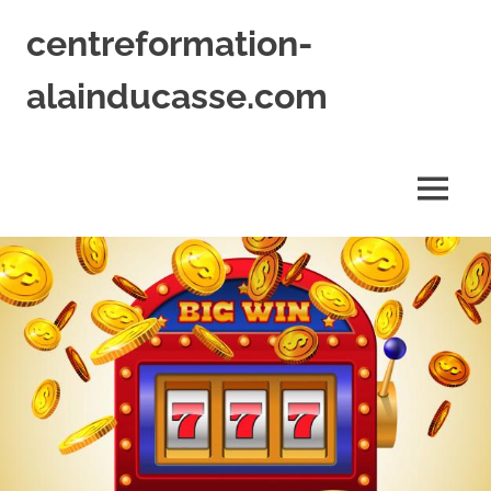
Skip
centreformation-
to
content
alainducasse.com
centreformation-
alainducasse.com
MENU