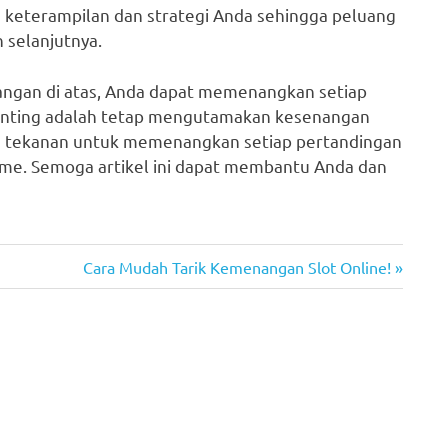
n keterampilan dan strategi Anda sehingga peluang
 selanjutnya.
angan di atas, Anda dapat memenangkan setiap
enting adalah tetap mengutamakan kesenangan
dan tekanan untuk memenangkan setiap pertandingan
e. Semoga artikel ini dapat membantu Anda dan
Next
Cara Mudah Tarik Kemenangan Slot Online!
Post: