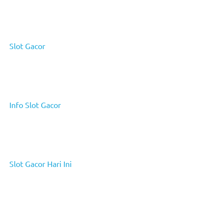
Slot Gacor
Info Slot Gacor
Slot Gacor Hari Ini