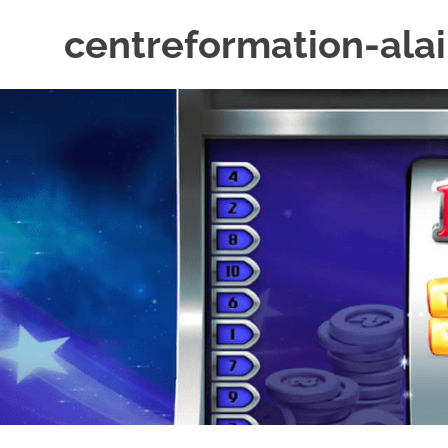
Skip
centreformation-ala
to
content
centreformation-
alainducasse.com