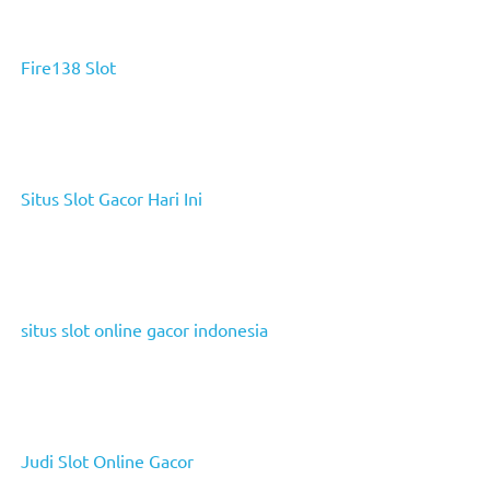
Fire138 Slot
Situs Slot Gacor Hari Ini
situs slot online gacor indonesia
Judi Slot Online Gacor