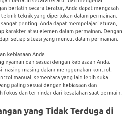
an berlatih secara teratur, Anda dapat mengasah
eknik-teknik yang diperlukan dalam permainan.
 sangat penting. Anda dapat mempelajari aturan,
tiap karakter atau elemen dalam permainan. Dengan
api setiap situasi yang muncul dalam permainan.
gan kebiasaan Anda
ng nyaman dan sesuai dengan kebiasaan Anda.
si masing-masing dalam menggunakan kontrol.
rol manual, sementara yang lain lebih suka
yang paling sesuai dengan kebiasaan dan
 fokus dan terhindar dari kesalahan saat bermain.
gan yang Tidak Terduga di