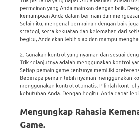
permainan yang Anda mainkan dengan baik. Deng
kemampuan Anda dalam bermain dan menguasai t
Selain itu, mengenal permainan dengan baik juga
strategi, serta kekuatan dan kelemahan dari se
begitu, Anda akan lebih siap dan mampu menghad
2. Gunakan kontrol yang nyaman dan sesuai den
Trik selanjutnya adalah menggunakan kontrol ya
Setiap pemain game tentunya memiliki preferen
Beberapa pemain lebih nyaman menggunakan kont
menggunakan kontrol otomatis. Pilihlah kontrol 
kebutuhan Anda. Dengan begitu, Anda dapat lebih
Mengungkap Rahasia Kemenan
Game.